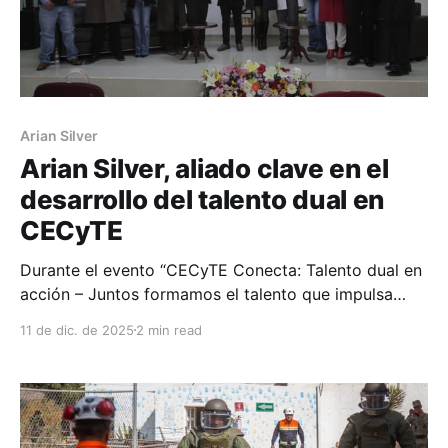
Arian Silver
Arian Silver, aliado clave en el
desarrollo del talento dual en
CECyTE
Durante el evento “CECyTE Conecta: Talento dual en
acción – Juntos formamos el talento que impulsa
México”, un espacio diseñado para promover el
11 de dic. de 2025
2 min read
diálogo entre estudiantes, instituciones educativas y
empresas comprometidas con el desarrollo del
talento joven, Arian Silver destacó como ejemplo de
colaboración efectiva entre la industria, la academia
y