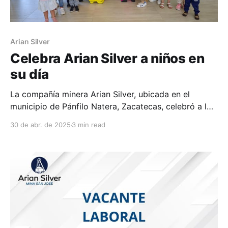
Arian Silver
Celebra Arian Silver a niños en
su día
La compañía minera Arian Silver, ubicada en el
municipio de Pánfilo Natera, Zacatecas, celebró a los
niños y niñas, hijos de colaboradores, con un festejo
30 de abr. de 2025
3 min read
en un salón de fiestas en donde recibieron regalos,
pastel y realizaron múltiples actividades en compañía
de sus padres. Para poder asistir a dicho festejo,