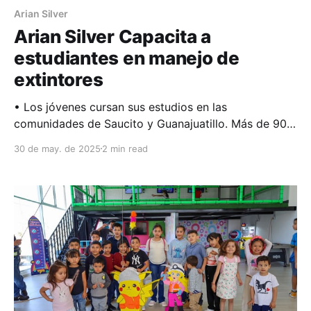
Arian Silver
Arian Silver Capacita a
estudiantes en manejo de
extintores
• Los jóvenes cursan sus estudios en las
comunidades de Saucito y Guanajuatillo. Más de 90
estudiantes de la Preparatoria CEYTE El Saucito y
30 de may. de 2025
2 min read
del Telebachillerato Comunitario de Guanajuatillo
participaron en una capacitación sobre el uso
correcto de extintores, impartida por el
departamento de Seguridad Ocupacional y de
Sustentabilidad de Arian