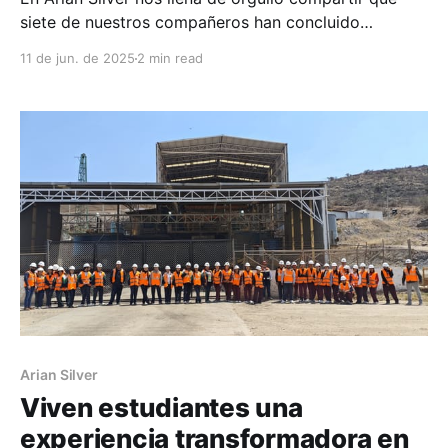
siete de nuestros compañeros han concluido
exitosamente su educación secundaria, en
11 de jun. de 2025
2 min read
colaboración con el Instituto Zacatecano de
Educación para Adultos (IZEA). Este logro refleja el
compromiso, la disciplina y el deseo de superación
de Antonio Beltrán Chairez, Francisco Alemán Lira,
José
Arian Silver
Viven estudiantes una
experiencia transformadora en