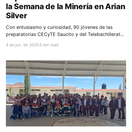
la Semana de la Minería en Arian
Silver
Con entusiasmo y curiosidad, 90 jóvenes de las
preparatorias CECyTE Saucito y del Telebachillerato
Comunitario de Guanajuatillo vivieron una semana
4 de jun. de 2025
3 min read
inolvidable al sumergirse en el mundo de la minería.
La actividad, organizada para acercar a las nuevas
generaciones a esta importante industria, les
permitió explorar de cerca las operaciones diarias,