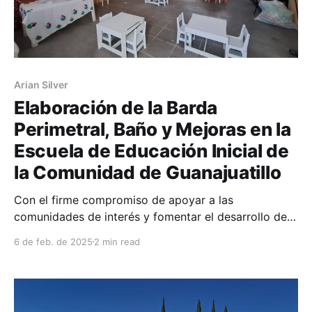
Arian Silver
Elaboración de la Barda
Perimetral, Baño y Mejoras en la
Escuela de Educación Inicial de
la Comunidad de Guanajuatillo
Con el firme compromiso de apoyar a las
comunidades de interés y fomentar el desarrollo de
espacios educativos dignos, Arian Silver de México
6 de feb. de 2025
2 min read
ha llevado a cabo una importante obra en la Escuela
de Educación Inicial de Guanajuatillo. Esta obra,
ciento por ciento realizada por Arian Silver, tiene
como objetivo