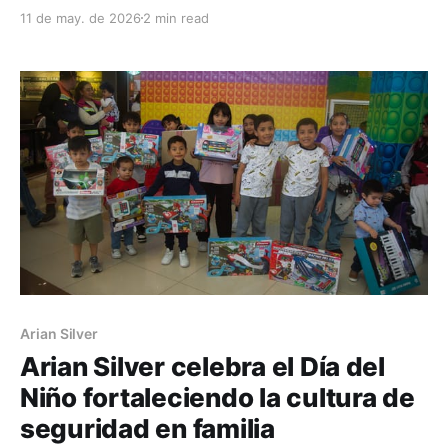
llevó a cabo una jornada especial de convivencia y
11 de may. de 2026
2 min read
reconocimiento para las colaboradoras que
desempeñan uno de los roles más importantes
dentro y fuera de cualquier organización: el de ser
madres. Como
Arian Silver
Arian Silver celebra el Día del
Niño fortaleciendo la cultura de
seguridad en familia