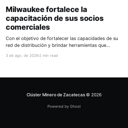
Milwaukee fortalece la
capacitación de sus socios
comerciales
Con el objetivo de fortalecer las capacidades de su
red de distribución y brindar herramientas que
contribuyan a mejorar el desempeño comercial y
3 de ago. de 2026
2 min read
técnico, Milwaukee llevó a cabo una capacitación
interna en las instalaciones del Clúster Minero de
Zacatecas, dirigida a la fuerza de ventas de su
distribuidor FiZac. La
Clúster Minero de Zacatecas
© 2026
Powered by Ghost