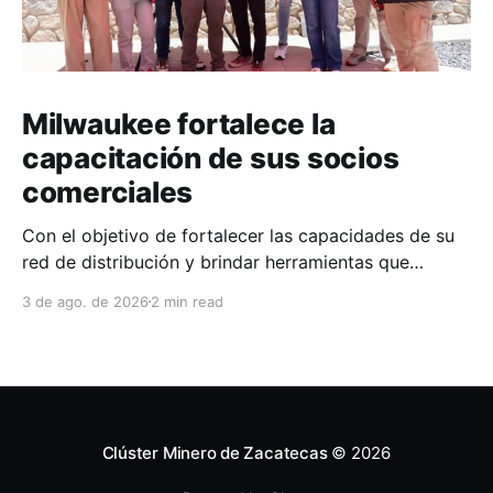
Milwaukee fortalece la
capacitación de sus socios
comerciales
Con el objetivo de fortalecer las capacidades de su
red de distribución y brindar herramientas que
contribuyan a mejorar el desempeño comercial y
3 de ago. de 2026
2 min read
técnico, Milwaukee llevó a cabo una capacitación
interna en las instalaciones del Clúster Minero de
Zacatecas, dirigida a la fuerza de ventas de su
distribuidor FiZac. La
Clúster Minero de Zacatecas
© 2026