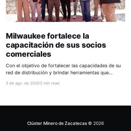
Milwaukee fortalece la
capacitación de sus socios
comerciales
Con el objetivo de fortalecer las capacidades de su
red de distribución y brindar herramientas que
contribuyan a mejorar el desempeño comercial y
3 de ago. de 2026
2 min read
técnico, Milwaukee llevó a cabo una capacitación
interna en las instalaciones del Clúster Minero de
Zacatecas, dirigida a la fuerza de ventas de su
distribuidor FiZac. La
Clúster Minero de Zacatecas
© 2026