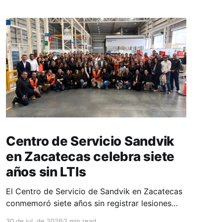
Centro de Servicio Sandvik
en Zacatecas celebra siete
años sin LTIs
El Centro de Servicio de Sandvik en Zacatecas
conmemoró siete años sin registrar lesiones
con tiempo perdido (LTIs), un logro que refleja
30 de jul. de 2026
2 min read