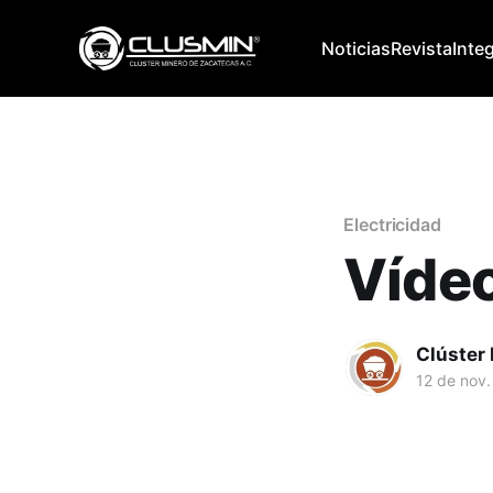
Noticias
Revista
Inte
Electricidad
Vídeo
Clúster
12 de nov