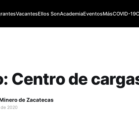
grantes
Vacantes
Ellos Son
Academia
Eventos
Más
COVID-19
: Centro de carga
 Minero de Zacatecas
. de 2020