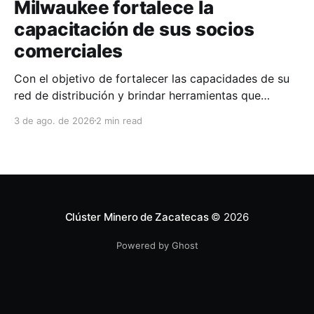
Milwaukee fortalece la
capacitación de sus socios
comerciales
Con el objetivo de fortalecer las capacidades de su
red de distribución y brindar herramientas que
contribuyan a mejorar el desempeño comercial y
3 de ago. de 2026
2 min read
técnico, Milwaukee llevó a cabo una capacitación
interna en las instalaciones del Clúster Minero de
Zacatecas, dirigida a la fuerza de ventas de su
distribuidor FiZac. La
Clúster Minero de Zacatecas
© 2026
Powered by Ghost