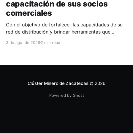
capacitación de sus socios
comerciales
Con el objetivo de fortalecer las capacidades de su
red de distribución y brindar herramientas que
contribuyan a mejorar el desempeño comercial y
3 de ago. de 2026
2 min read
técnico, Milwaukee llevó a cabo una capacitación
interna en las instalaciones del Clúster Minero de
Zacatecas, dirigida a la fuerza de ventas de su
distribuidor FiZac. La
Clúster Minero de Zacatecas
© 2026
Powered by Ghost