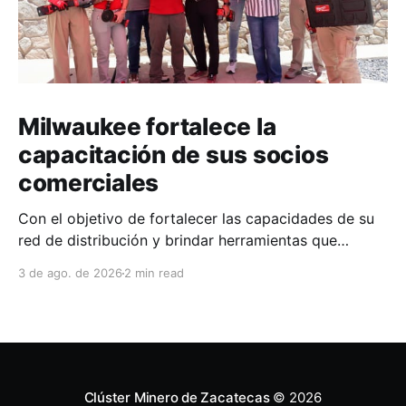
Milwaukee fortalece la
capacitación de sus socios
comerciales
Con el objetivo de fortalecer las capacidades de su
red de distribución y brindar herramientas que
contribuyan a mejorar el desempeño comercial y
3 de ago. de 2026
2 min read
técnico, Milwaukee llevó a cabo una capacitación
interna en las instalaciones del Clúster Minero de
Zacatecas, dirigida a la fuerza de ventas de su
distribuidor FiZac. La
Clúster Minero de Zacatecas
© 2026