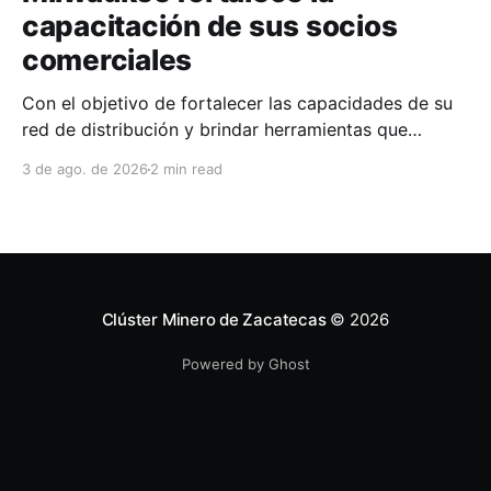
capacitación de sus socios
comerciales
Con el objetivo de fortalecer las capacidades de su
red de distribución y brindar herramientas que
contribuyan a mejorar el desempeño comercial y
3 de ago. de 2026
2 min read
técnico, Milwaukee llevó a cabo una capacitación
interna en las instalaciones del Clúster Minero de
Zacatecas, dirigida a la fuerza de ventas de su
distribuidor FiZac. La
Clúster Minero de Zacatecas
© 2026
Powered by Ghost