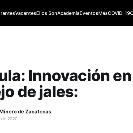
grantes
Vacantes
Ellos Son
Academia
Eventos
Más
COVID-19
la: Innovación en
o de jales:
 Minero de Zacatecas
. de 2020