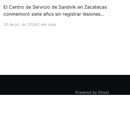
El Centro de Servicio de Sandvik en Zacatecas
conmemoró siete años sin registrar lesiones
con tiempo perdido (LTIs), un logro que refleja
30 de jul. de 2026
2 min read
la consolidación de una cultura de seguridad
construida de manera constante y que
contribuye al fortalecimiento del ecosistema
minero del estado. La minería en Zacatecas se
ha consolidado
Powered by Ghost