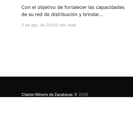
Con el objetivo de fortalecer las capacidades
de su red de distribución y brindar
herramientas que contribuyan a mejorar el
3 de ago. de 2026
2 min read
desempeño comercial y técnico, Milwaukee
llevó a cabo una capacitación interna en las
instalaciones del Clúster Minero de Zacatecas,
dirigida a la fuerza de ventas de su distribuidor
FiZac. La
Clúster Minero de Zacatecas
© 2026