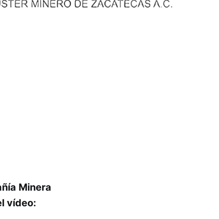
añía Minera
l vídeo: