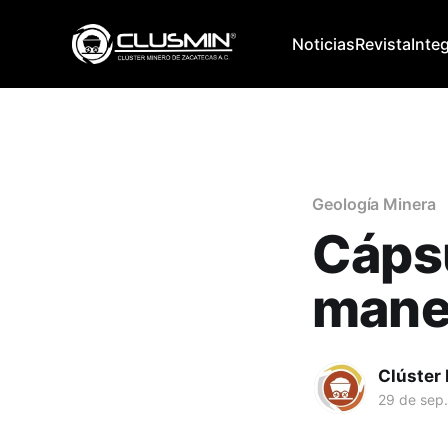
Noticias
Revista
Inte
Geología Minera
Cápsu
manej
Clúster
29 de sep