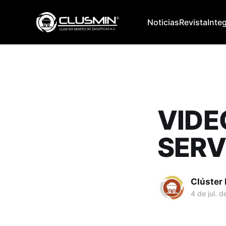
Noticias
Revista
Inte
VIDE
SERVI
Clúster
4 de jul. 