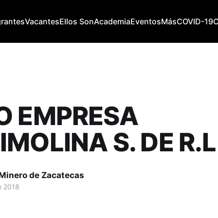
grantes
Vacantes
Ellos Son
Academia
Eventos
Más
COVID-19
O EMPRESA
MOLINA S. DE R.L
 Minero de Zacatecas
de 2018