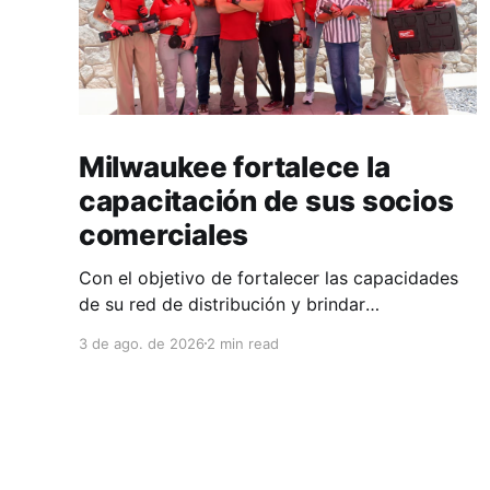
Milwaukee fortalece la
capacitación de sus socios
comerciales
Con el objetivo de fortalecer las capacidades
de su red de distribución y brindar
herramientas que contribuyan a mejorar el
3 de ago. de 2026
2 min read
desempeño comercial y técnico, Milwaukee
llevó a cabo una capacitación interna en las
instalaciones del Clúster Minero de Zacatecas,
dirigida a la fuerza de ventas de su distribuidor
FiZac. La