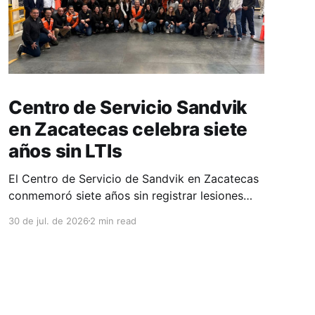
Centro de Servicio Sandvik
en Zacatecas celebra siete
años sin LTIs
El Centro de Servicio de Sandvik en Zacatecas
conmemoró siete años sin registrar lesiones
con tiempo perdido (LTIs), un logro que refleja
30 de jul. de 2026
2 min read
la consolidación de una cultura de seguridad
construida de manera constante y que
contribuye al fortalecimiento del ecosistema
minero del estado. La minería en Zacatecas se
ha consolidado