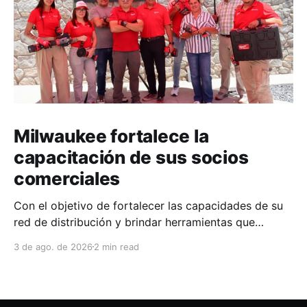
Milwaukee fortalece la
capacitación de sus socios
comerciales
Con el objetivo de fortalecer las capacidades de su
red de distribución y brindar herramientas que
contribuyan a mejorar el desempeño comercial y
3 de ago. de 2026
2 min read
técnico, Milwaukee llevó a cabo una capacitación
interna en las instalaciones del Clúster Minero de
Zacatecas, dirigida a la fuerza de ventas de su
distribuidor FiZac. La