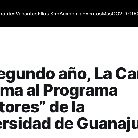
grantes
Vacantes
Ellos Son
Academia
Eventos
Más
COVID-19
egundo año, La Ca
uma al Programa
ores” de la
rsidad de Guanaj