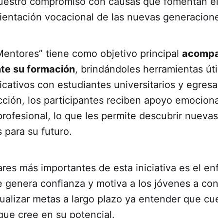
uestro compromiso con causas que fomentan el 
orientación vocacional de las nuevas generacion
Mentores” tiene como objetivo principal
acompañ
te su formación
, brindándoles herramientas út
ficativos con estudiantes universitarios y egres
cción, los participantes reciben apoyo emocion
profesional, lo que les permite descubrir nueva
s para su futuro.
ares más importantes de esta iniciativa es el 
 genera confianza y motiva a los jóvenes a con
sualizar metas a largo plazo ya entender que c
que cree en su potencial.