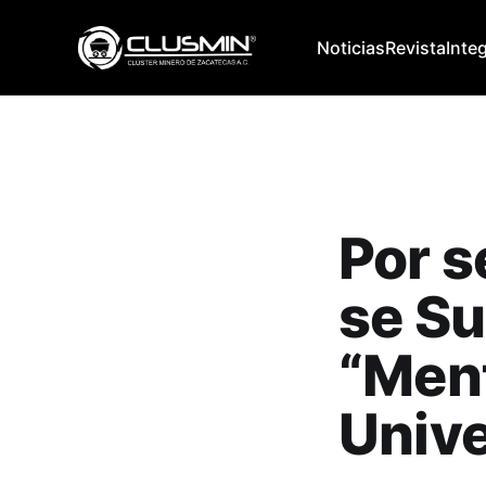
Noticias
Revista
Inte
Por s
se S
“Ment
Unive