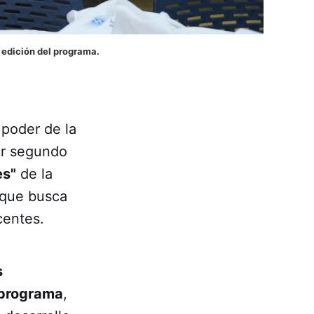
 edición del programa.
 poder de la
or segundo
es"
de la
l que busca
centes.
s
 programa
,