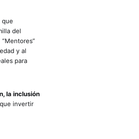
s que
lla del
o “Mentores”
iedad y al
eales para
, la inclusión
ue invertir