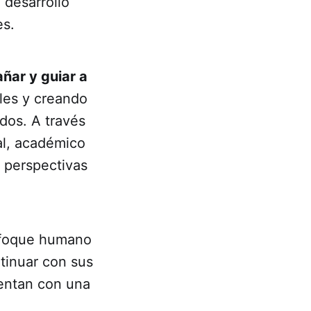
desarrollo
es.
ar y guiar a
iles y creando
ados. A través
al, académico
s perspectivas
enfoque humano
tinuar con sus
uentan con una