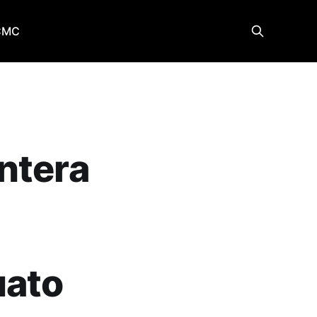
CMC
ntera
uato