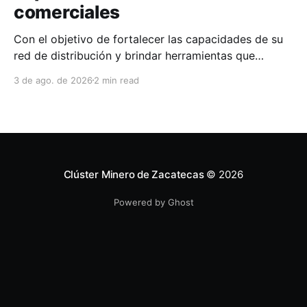
comerciales
Con el objetivo de fortalecer las capacidades de su
red de distribución y brindar herramientas que
contribuyan a mejorar el desempeño comercial y
3 de ago. de 2026
2 min read
técnico, Milwaukee llevó a cabo una capacitación
interna en las instalaciones del Clúster Minero de
Zacatecas, dirigida a la fuerza de ventas de su
distribuidor FiZac. La
Clúster Minero de Zacatecas
© 2026
Powered by Ghost