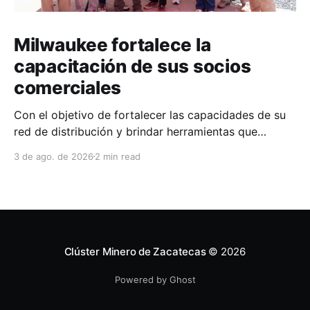
Milwaukee fortalece la
capacitación de sus socios
comerciales
Con el objetivo de fortalecer las capacidades de su
red de distribución y brindar herramientas que
contribuyan a mejorar el desempeño comercial y
3 de ago. de 2026
2 min read
técnico, Milwaukee llevó a cabo una capacitación
interna en las instalaciones del Clúster Minero de
Zacatecas, dirigida a la fuerza de ventas de su
distribuidor FiZac. La
Clúster Minero de Zacatecas
© 2026
Powered by Ghost