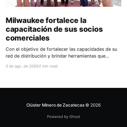
Milwaukee fortalece la
capacitación de sus socios
comerciales
Con el objetivo de fortalecer las capacidades de su
red de distribución y brindar herramientas que
contribuyan a mejorar el desempeño comercial y
3 de ago. de 2026
2 min read
técnico, Milwaukee llevó a cabo una capacitación
interna en las instalaciones del Clúster Minero de
Zacatecas, dirigida a la fuerza de ventas de su
distribuidor FiZac. La
Clúster Minero de Zacatecas
© 2026
Powered by Ghost