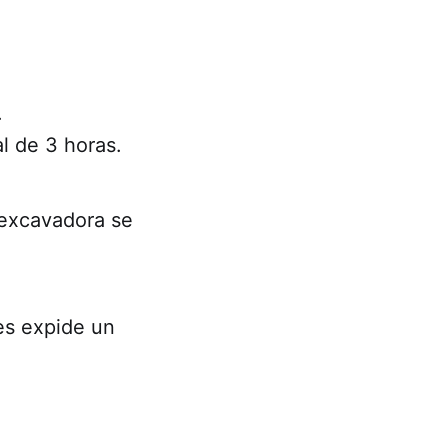
.
al de 3 horas.
oexcavadora se
les expide un