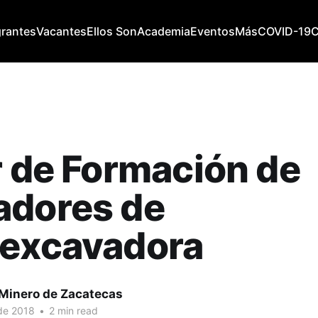
grantes
Vacantes
Ellos Son
Academia
Eventos
Más
COVID-19
r de Formación de
adores de
oexcavadora
 Minero de Zacatecas
de 2018
•
2 min read