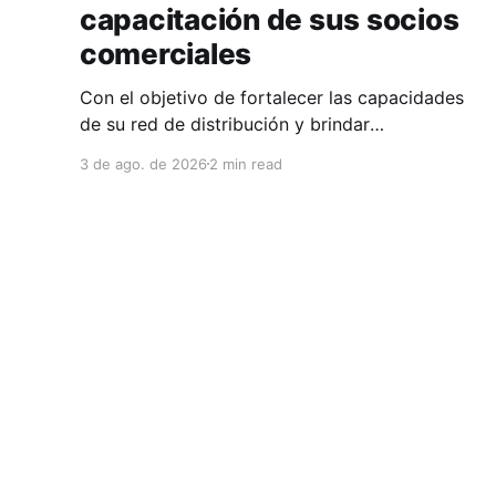
capacitación de sus socios
comerciales
Con el objetivo de fortalecer las capacidades
de su red de distribución y brindar
herramientas que contribuyan a mejorar el
3 de ago. de 2026
2 min read
desempeño comercial y técnico, Milwaukee
llevó a cabo una capacitación interna en las
instalaciones del Clúster Minero de Zacatecas,
dirigida a la fuerza de ventas de su distribuidor
FiZac. La
Clúster Minero de Zacatecas
© 2026