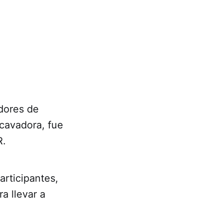
adores de
cavadora, fue
R.
articipantes,
a llevar a