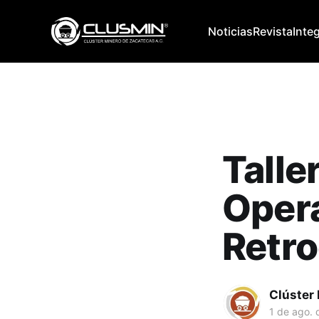
Noticias
Revista
Inte
Talle
Oper
Retr
Clúster
1 de ago. 