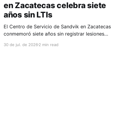
en Zacatecas celebra siete
años sin LTIs
El Centro de Servicio de Sandvik en Zacatecas
conmemoró siete años sin registrar lesiones
con tiempo perdido (LTIs), un logro que refleja
30 de jul. de 2026
2 min read
la consolidación de una cultura de seguridad
construida de manera constante y que
contribuye al fortalecimiento del ecosistema
minero del estado. La minería en Zacatecas se
ha consolidado
Powered by Ghost