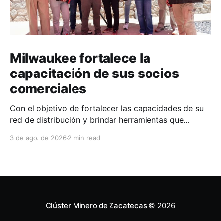
Milwaukee fortalece la
capacitación de sus socios
comerciales
Con el objetivo de fortalecer las capacidades de su
red de distribución y brindar herramientas que
contribuyan a mejorar el desempeño comercial y
3 de ago. de 2026
2 min read
técnico, Milwaukee llevó a cabo una capacitación
interna en las instalaciones del Clúster Minero de
Zacatecas, dirigida a la fuerza de ventas de su
distribuidor FiZac. La
Clúster Minero de Zacatecas
© 2026