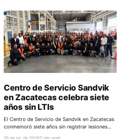
Centro de Servicio Sandvik
en Zacatecas celebra siete
años sin LTIs
El Centro de Servicio de Sandvik en Zacatecas
conmemoró siete años sin registrar lesiones
con tiempo perdido (LTIs), un logro que refleja
30 de jul. de 2026
2 min read