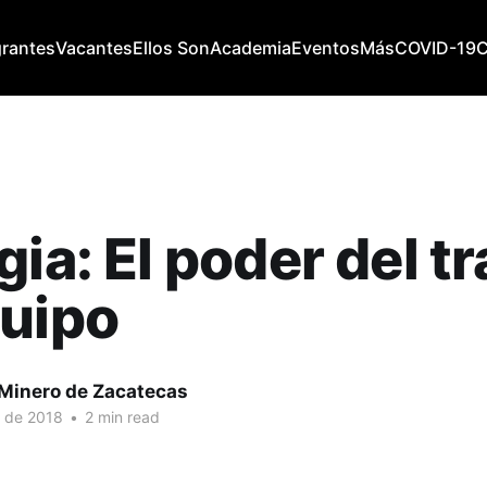
grantes
Vacantes
Ellos Son
Academia
Eventos
Más
COVID-19
gia: El poder del t
quipo
 Minero de Zacatecas
. de 2018
•
2 min read