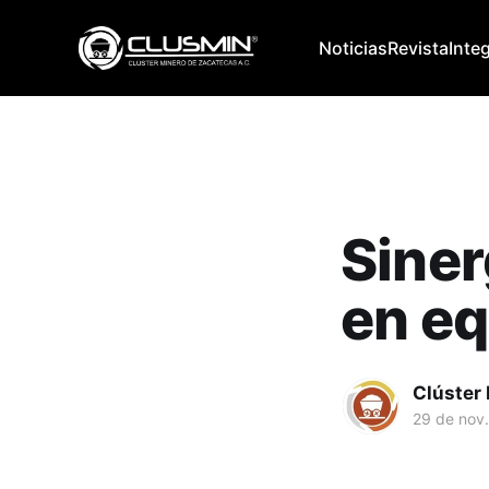
Noticias
Revista
Inte
Siner
en e
Clúster
29 de nov