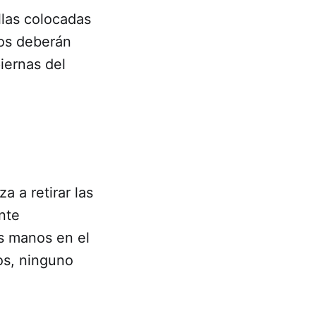
llas colocadas
dos deberán
iernas del
 a retirar las
nte
as manos en el
dos, ninguno