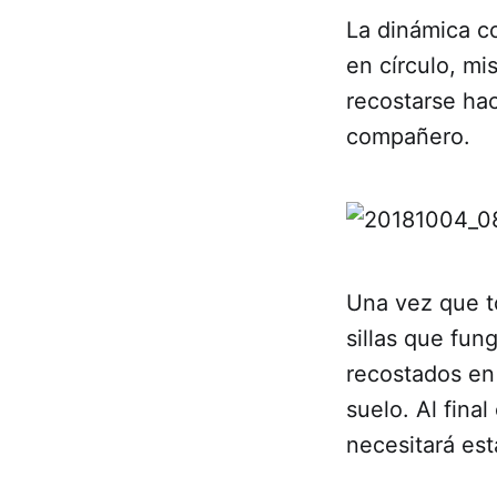
La dinámica co
en círculo, mi
recostarse ha
compañero.
Una vez que t
sillas que fu
recostados en
suelo. Al fina
necesitará est