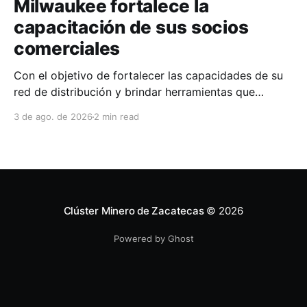
Milwaukee fortalece la
capacitación de sus socios
comerciales
Con el objetivo de fortalecer las capacidades de su
red de distribución y brindar herramientas que
contribuyan a mejorar el desempeño comercial y
3 de ago. de 2026
2 min read
técnico, Milwaukee llevó a cabo una capacitación
interna en las instalaciones del Clúster Minero de
Zacatecas, dirigida a la fuerza de ventas de su
distribuidor FiZac. La
Clúster Minero de Zacatecas
© 2026
Powered by Ghost