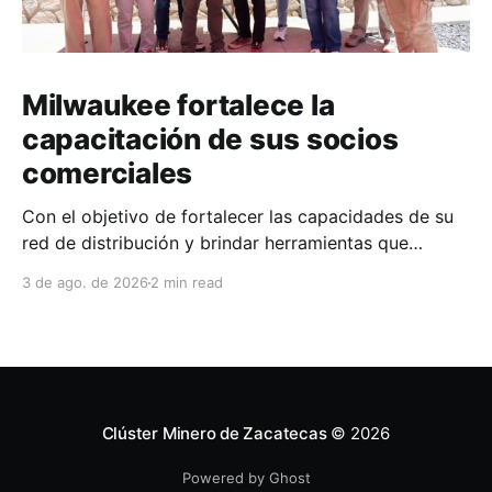
Milwaukee fortalece la
capacitación de sus socios
comerciales
Con el objetivo de fortalecer las capacidades de su
red de distribución y brindar herramientas que
contribuyan a mejorar el desempeño comercial y
3 de ago. de 2026
2 min read
técnico, Milwaukee llevó a cabo una capacitación
interna en las instalaciones del Clúster Minero de
Zacatecas, dirigida a la fuerza de ventas de su
distribuidor FiZac. La
Clúster Minero de Zacatecas
© 2026
Powered by Ghost