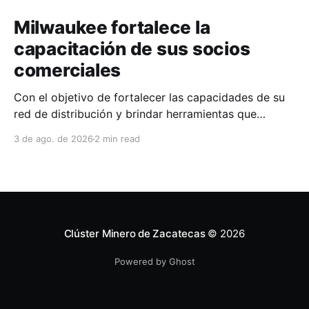
Milwaukee fortalece la
capacitación de sus socios
comerciales
Con el objetivo de fortalecer las capacidades de su
red de distribución y brindar herramientas que
contribuyan a mejorar el desempeño comercial y
3 de ago. de 2026
2 min read
técnico, Milwaukee llevó a cabo una capacitación
interna en las instalaciones del Clúster Minero de
Zacatecas, dirigida a la fuerza de ventas de su
distribuidor FiZac. La
Clúster Minero de Zacatecas
© 2026
Powered by Ghost