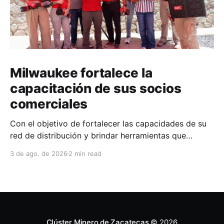
Milwaukee fortalece la
capacitación de sus socios
comerciales
Con el objetivo de fortalecer las capacidades de su
red de distribución y brindar herramientas que
contribuyan a mejorar el desempeño comercial y
3 de ago. de 2026
2 min read
técnico, Milwaukee llevó a cabo una capacitación
interna en las instalaciones del Clúster Minero de
Zacatecas, dirigida a la fuerza de ventas de su
distribuidor FiZac. La
Clúster Minero de Zacatecas
© 2026