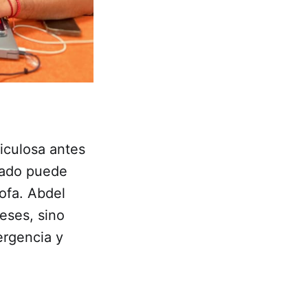
iculosa antes
lado puede
rofa. Abdel
eses, sino
ergencia y