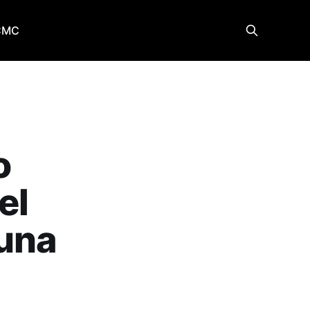
CMC
o
el
 una