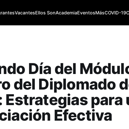
grantes
Vacantes
Ellos Son
Academia
Eventos
Más
COVID-19
ndo Día del Módul
o del Diplomado d
 Estrategias para
iación Efectiva