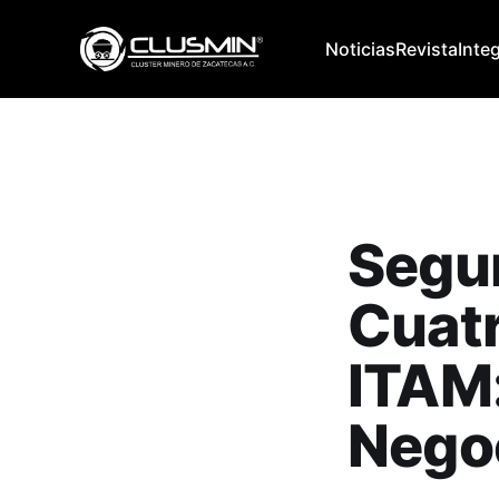
Noticias
Revista
Inte
Segu
Cuatr
ITAM:
Negoc