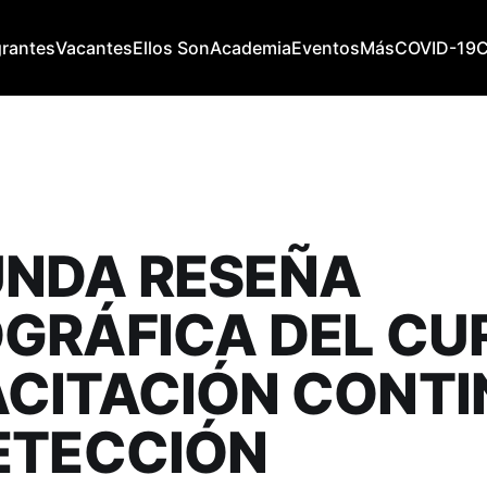
grantes
Vacantes
Ellos Son
Academia
Eventos
Más
COVID-19
NDA RESEÑA
GRÁFICA DEL CU
CITACIÓN CONT
ETECCIÓN