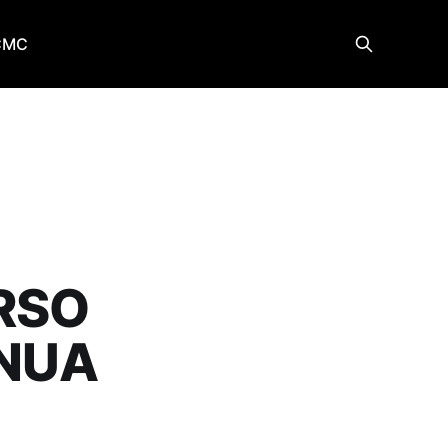
CMC
RSO
INUA