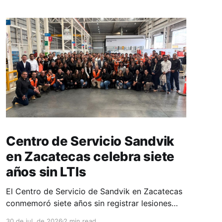
Centro de Servicio Sandvik
en Zacatecas celebra siete
años sin LTIs
El Centro de Servicio de Sandvik en Zacatecas
conmemoró siete años sin registrar lesiones
con tiempo perdido (LTIs), un logro que refleja
30 de jul. de 2026
2 min read