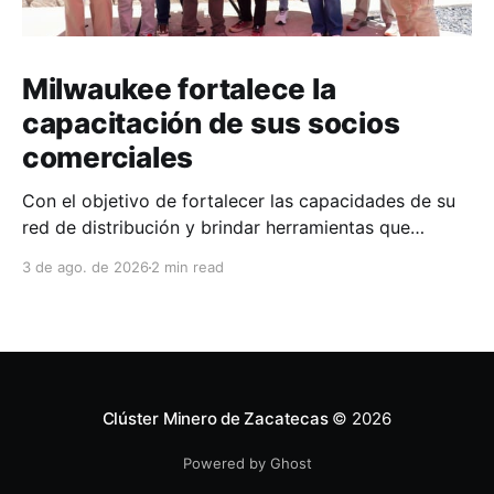
Milwaukee fortalece la
capacitación de sus socios
comerciales
Con el objetivo de fortalecer las capacidades de su
red de distribución y brindar herramientas que
contribuyan a mejorar el desempeño comercial y
3 de ago. de 2026
2 min read
técnico, Milwaukee llevó a cabo una capacitación
interna en las instalaciones del Clúster Minero de
Zacatecas, dirigida a la fuerza de ventas de su
distribuidor FiZac. La
Clúster Minero de Zacatecas
© 2026
Powered by Ghost