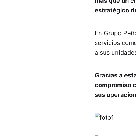
más que un cl
estratégico d
En Grupo Peño
servicios com
a sus unidade
Gracias a est
compromiso co
sus operacione