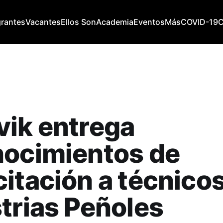
grantes
Vacantes
Ellos Son
Academia
Eventos
Más
COVID-19
ik entrega
nocimientos de
itación a técnico
trias Peñoles