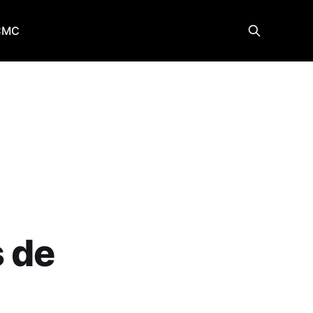
CMC
s de