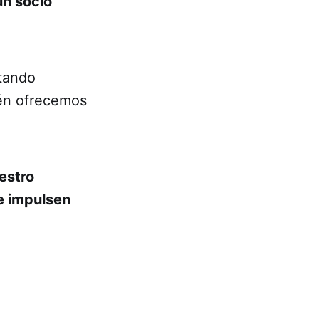
un socio
tando
ién ofrecemos
estro
e impulsen