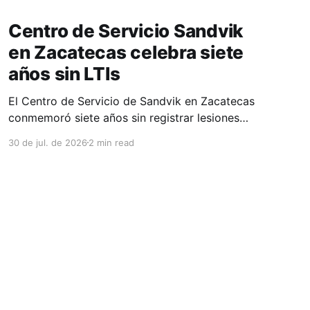
Centro de Servicio Sandvik
en Zacatecas celebra siete
años sin LTIs
El Centro de Servicio de Sandvik en Zacatecas
conmemoró siete años sin registrar lesiones
con tiempo perdido (LTIs), un logro que refleja
30 de jul. de 2026
2 min read
la consolidación de una cultura de seguridad
construida de manera constante y que
contribuye al fortalecimiento del ecosistema
minero del estado. La minería en Zacatecas se
ha consolidado
Powered by Ghost