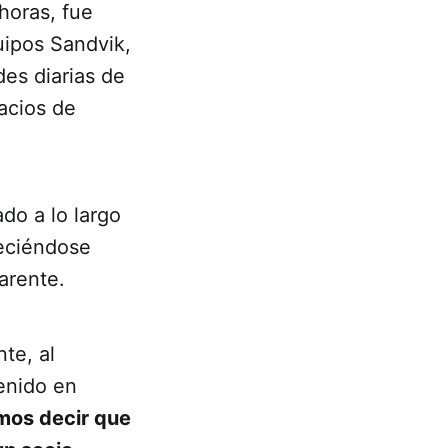
horas, fue
uipos Sandvik,
des diarias de
acios de
do a lo largo
leciéndose
arente.
nte, al
enido en
mos decir que