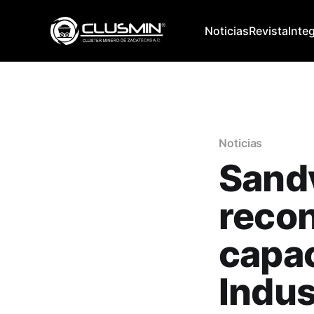
Noticias
Revista
Inte
Noticias
Sandv
reco
capac
Indus