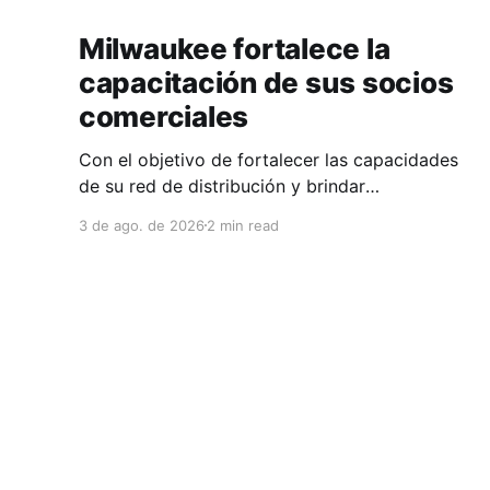
Milwaukee fortalece la
capacitación de sus socios
comerciales
Con el objetivo de fortalecer las capacidades
de su red de distribución y brindar
herramientas que contribuyan a mejorar el
3 de ago. de 2026
2 min read
desempeño comercial y técnico, Milwaukee
llevó a cabo una capacitación interna en las
instalaciones del Clúster Minero de Zacatecas,
dirigida a la fuerza de ventas de su distribuidor
FiZac. La
Clúster Minero de Zacatecas
© 2026