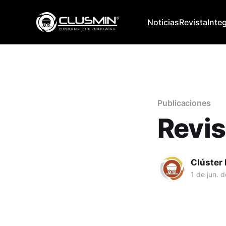
Noticias
Revista
Inte
Publicaciones
Revis
Clúster
1 de jun. 