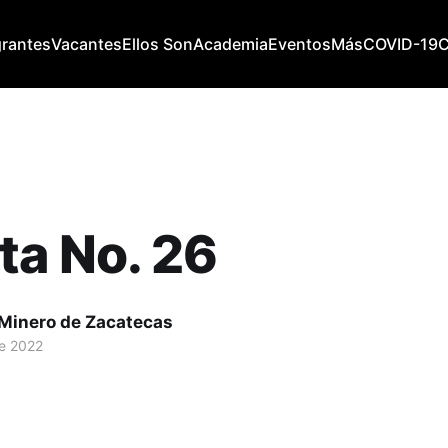
grantes
Vacantes
Ellos Son
Academia
Eventos
Más
COVID-19
ta No. 26
 Minero de Zacatecas
de 2022