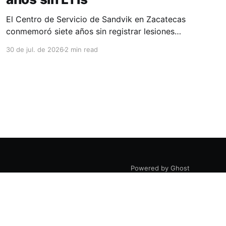
El Centro de Servicio de Sandvik en Zacatecas
conmemoró siete años sin registrar lesiones
con tiempo perdido (LTIs), un logro que refleja
30 de jul. de 2026
2 min read
la consolidación de una cultura de seguridad
construida de manera constante y que
contribuye al fortalecimiento del ecosistema
minero del estado. La minería en Zacatecas se
ha consolidado
Powered by Ghost