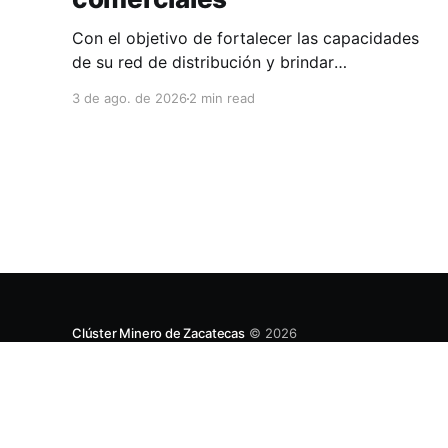
Con el objetivo de fortalecer las capacidades
de su red de distribución y brindar
herramientas que contribuyan a mejorar el
3 de ago. de 2026
2 min read
desempeño comercial y técnico, Milwaukee
llevó a cabo una capacitación interna en las
instalaciones del Clúster Minero de Zacatecas,
dirigida a la fuerza de ventas de su distribuidor
FiZac. La
Clúster Minero de Zacatecas
© 2026