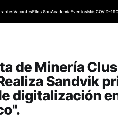
grantes
Vacantes
Ellos Son
Academia
Eventos
Más
COVID-19
ta de Minería Clu
Realiza Sandvik p
de digitalización e
o".