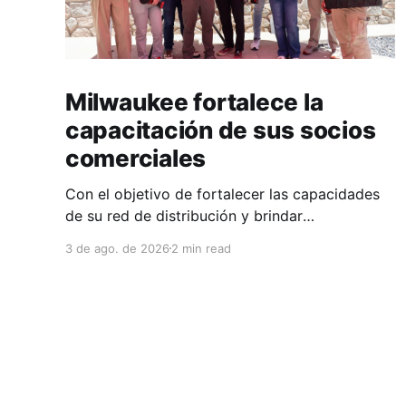
Milwaukee fortalece la
capacitación de sus socios
comerciales
Con el objetivo de fortalecer las capacidades
de su red de distribución y brindar
herramientas que contribuyan a mejorar el
3 de ago. de 2026
2 min read
desempeño comercial y técnico, Milwaukee
llevó a cabo una capacitación interna en las
instalaciones del Clúster Minero de Zacatecas,
dirigida a la fuerza de ventas de su distribuidor
FiZac. La