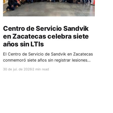
Centro de Servicio Sandvik
en Zacatecas celebra siete
años sin LTIs
El Centro de Servicio de Sandvik en Zacatecas
conmemoró siete años sin registrar lesiones
con tiempo perdido (LTIs), un logro que refleja
30 de jul. de 2026
2 min read
la consolidación de una cultura de seguridad
construida de manera constante y que
contribuye al fortalecimiento del ecosistema
minero del estado. La minería en Zacatecas se
ha consolidado