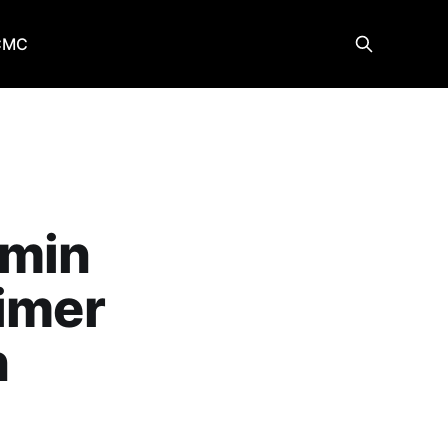
CMC
smin
rimer
n