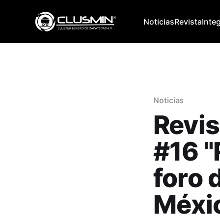
Noticias
Revista
Inte
Noticias
Revis
#16 "
foro 
Méxic