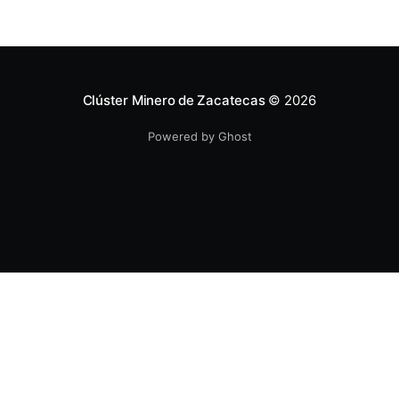
interna en las instalaciones del Clúster Minero de
Zacatecas, dirigida a la fuerza de ventas de su
distribuidor FiZac. La
Clúster Minero de Zacatecas
© 2026
Powered by Ghost