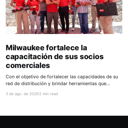
Milwaukee fortalece la
capacitación de sus socios
comerciales
Con el objetivo de fortalecer las capacidades de su
red de distribución y brindar herramientas que
contribuyan a mejorar el desempeño comercial y
3 de ago. de 2026
2 min read
técnico, Milwaukee llevó a cabo una capacitación
interna en las instalaciones del Clúster Minero de
Zacatecas, dirigida a la fuerza de ventas de su
distribuidor FiZac. La