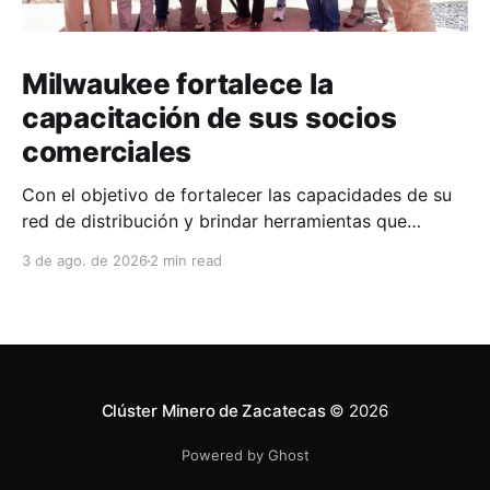
Milwaukee fortalece la
capacitación de sus socios
comerciales
Con el objetivo de fortalecer las capacidades de su
red de distribución y brindar herramientas que
contribuyan a mejorar el desempeño comercial y
3 de ago. de 2026
2 min read
técnico, Milwaukee llevó a cabo una capacitación
interna en las instalaciones del Clúster Minero de
Zacatecas, dirigida a la fuerza de ventas de su
distribuidor FiZac. La
Clúster Minero de Zacatecas
© 2026
Powered by Ghost