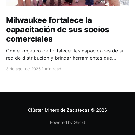
Milwaukee fortalece la
capacitación de sus socios
comerciales
Con el objetivo de fortalecer las capacidades de su
red de distribución y brindar herramientas que
contribuyan a mejorar el desempeño comercial y
3 de ago. de 2026
2 min read
técnico, Milwaukee llevó a cabo una capacitación
interna en las instalaciones del Clúster Minero de
Zacatecas, dirigida a la fuerza de ventas de su
distribuidor FiZac. La
Clúster Minero de Zacatecas
© 2026
Powered by Ghost