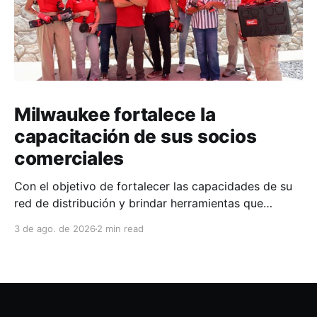
Milwaukee fortalece la
capacitación de sus socios
comerciales
Con el objetivo de fortalecer las capacidades de su
red de distribución y brindar herramientas que
contribuyan a mejorar el desempeño comercial y
3 de ago. de 2026
2 min read
técnico, Milwaukee llevó a cabo una capacitación
interna en las instalaciones del Clúster Minero de
Zacatecas, dirigida a la fuerza de ventas de su
distribuidor FiZac. La