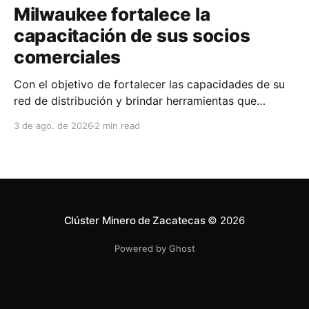
Milwaukee fortalece la
capacitación de sus socios
comerciales
Con el objetivo de fortalecer las capacidades de su
red de distribución y brindar herramientas que
contribuyan a mejorar el desempeño comercial y
3 de ago. de 2026
2 min read
técnico, Milwaukee llevó a cabo una capacitación
interna en las instalaciones del Clúster Minero de
Zacatecas, dirigida a la fuerza de ventas de su
distribuidor FiZac. La
Clúster Minero de Zacatecas
© 2026
Powered by Ghost