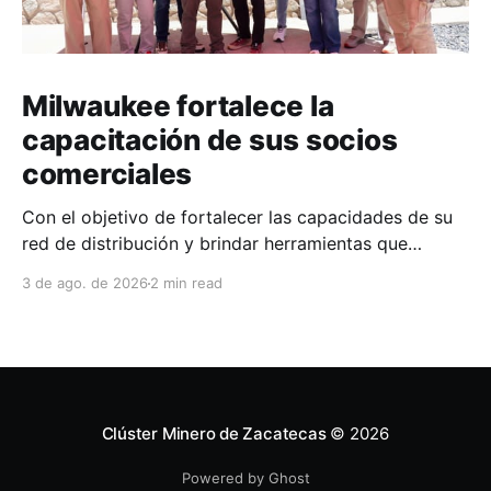
Milwaukee fortalece la
capacitación de sus socios
comerciales
Con el objetivo de fortalecer las capacidades de su
red de distribución y brindar herramientas que
contribuyan a mejorar el desempeño comercial y
3 de ago. de 2026
2 min read
técnico, Milwaukee llevó a cabo una capacitación
interna en las instalaciones del Clúster Minero de
Zacatecas, dirigida a la fuerza de ventas de su
distribuidor FiZac. La
Clúster Minero de Zacatecas
© 2026
Powered by Ghost