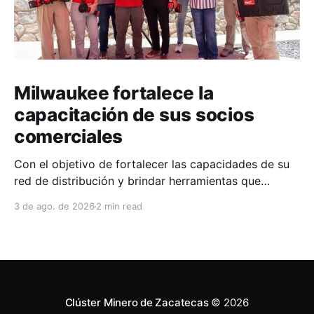
Milwaukee fortalece la
capacitación de sus socios
comerciales
Con el objetivo de fortalecer las capacidades de su
red de distribución y brindar herramientas que
contribuyan a mejorar el desempeño comercial y
3 de ago. de 2026
2 min read
técnico, Milwaukee llevó a cabo una capacitación
interna en las instalaciones del Clúster Minero de
Zacatecas, dirigida a la fuerza de ventas de su
distribuidor FiZac. La
Clúster Minero de Zacatecas
© 2026