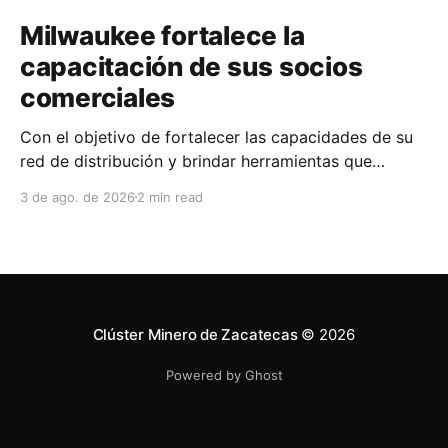
Milwaukee fortalece la
capacitación de sus socios
comerciales
Con el objetivo de fortalecer las capacidades de su
red de distribución y brindar herramientas que
contribuyan a mejorar el desempeño comercial y
3 de ago. de 2026
2 min read
técnico, Milwaukee llevó a cabo una capacitación
interna en las instalaciones del Clúster Minero de
Zacatecas, dirigida a la fuerza de ventas de su
distribuidor FiZac. La
Clúster Minero de Zacatecas
© 2026
Powered by Ghost