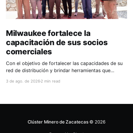
Milwaukee fortalece la
capacitación de sus socios
comerciales
Con el objetivo de fortalecer las capacidades de su
red de distribución y brindar herramientas que
contribuyan a mejorar el desempeño comercial y
3 de ago. de 2026
2 min read
técnico, Milwaukee llevó a cabo una capacitación
interna en las instalaciones del Clúster Minero de
Zacatecas, dirigida a la fuerza de ventas de su
distribuidor FiZac. La
Clúster Minero de Zacatecas
© 2026