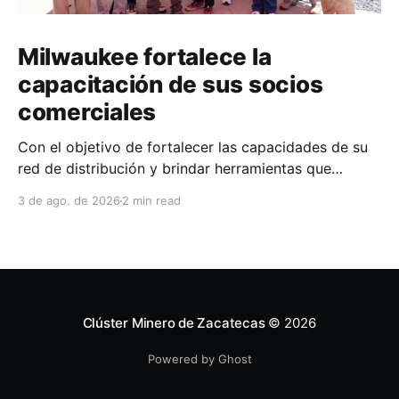
Milwaukee fortalece la
capacitación de sus socios
comerciales
Con el objetivo de fortalecer las capacidades de su
red de distribución y brindar herramientas que
contribuyan a mejorar el desempeño comercial y
3 de ago. de 2026
2 min read
técnico, Milwaukee llevó a cabo una capacitación
interna en las instalaciones del Clúster Minero de
Zacatecas, dirigida a la fuerza de ventas de su
distribuidor FiZac. La
Clúster Minero de Zacatecas
© 2026
Powered by Ghost