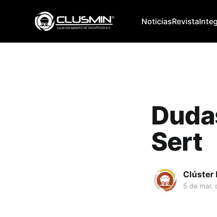
Noticias
Revista
Inte
Duda
Sert
Clúster
5 de mar.