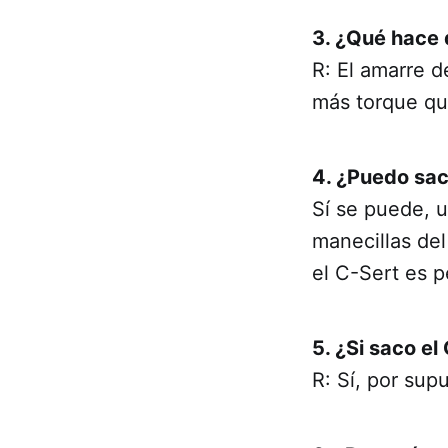
3. ¿Qué hace q
R: El amarre d
más torque que
4. ¿Puedo sac
Sí se puede, 
manecillas del
el C-Sert es 
5. ¿Si saco el
R: Sí, por sup