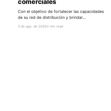
comerciales
Con el objetivo de fortalecer las capacidades
de su red de distribución y brindar
herramientas que contribuyan a mejorar el
3 de ago. de 2026
2 min read
desempeño comercial y técnico, Milwaukee
llevó a cabo una capacitación interna en las
instalaciones del Clúster Minero de Zacatecas,
dirigida a la fuerza de ventas de su distribuidor
FiZac. La
Clúster Minero de Zacatecas
© 2026