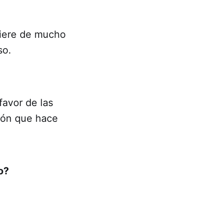
quiere de mucho
so.
favor de las
ción que hace
o?