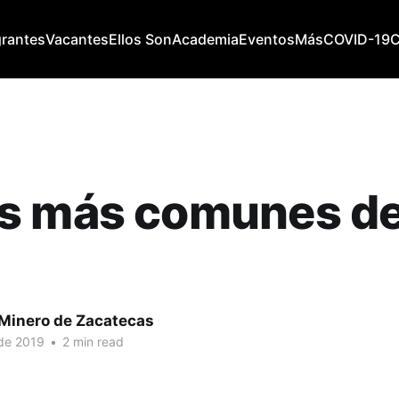
grantes
Vacantes
Ellos Son
Academia
Eventos
Más
COVID-19
s más comunes de
 Minero de Zacatecas
 de 2019
•
2 min read