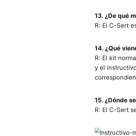
13. ¿De qué m
R: El C-Sert e
14. ¿Qué vien
R: El kit norm
y el instructi
correspondien
15. ¿Dónde se
R: El C-Sert s