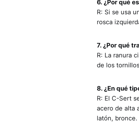
6. ¿Por qué es
R: Si se usa u
rosca izquierd
7. ¿Por qué tr
R: La ranura ci
de los tornill
8. ¿En qué ti
R: El C-Sert s
acero de alta 
latón, bronce.