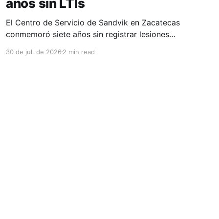
años sin LTIs
El Centro de Servicio de Sandvik en Zacatecas
conmemoró siete años sin registrar lesiones
con tiempo perdido (LTIs), un logro que refleja
30 de jul. de 2026
2 min read
la consolidación de una cultura de seguridad
construida de manera constante y que
contribuye al fortalecimiento del ecosistema
minero del estado. La minería en Zacatecas se
ha consolidado
Powered by Ghost