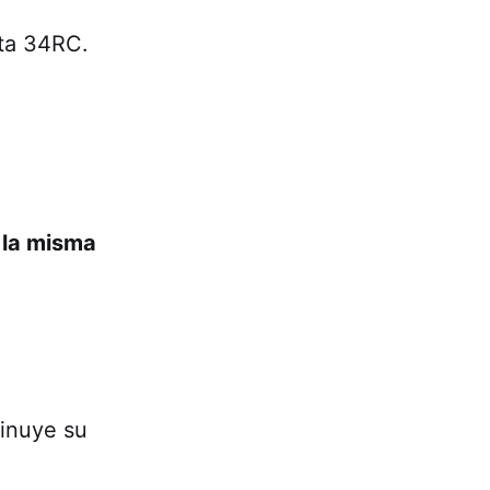
sta 34RC.
.
 la misma
minuye su