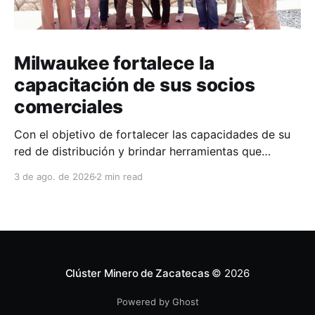
Milwaukee fortalece la
capacitación de sus socios
comerciales
Con el objetivo de fortalecer las capacidades de su
red de distribución y brindar herramientas que
contribuyan a mejorar el desempeño comercial y
3 de ago. de 2026
2 min read
técnico, Milwaukee llevó a cabo una capacitación
interna en las instalaciones del Clúster Minero de
Zacatecas, dirigida a la fuerza de ventas de su
distribuidor FiZac. La
Clúster Minero de Zacatecas
© 2026
Powered by Ghost