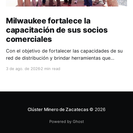
Milwaukee fortalece la
capacitación de sus socios
comerciales
Con el objetivo de fortalecer las capacidades de su
red de distribución y brindar herramientas que
contribuyan a mejorar el desempeño comercial y
3 de ago. de 2026
2 min read
técnico, Milwaukee llevó a cabo una capacitación
interna en las instalaciones del Clúster Minero de
Zacatecas, dirigida a la fuerza de ventas de su
distribuidor FiZac. La
Clúster Minero de Zacatecas
© 2026
Powered by Ghost