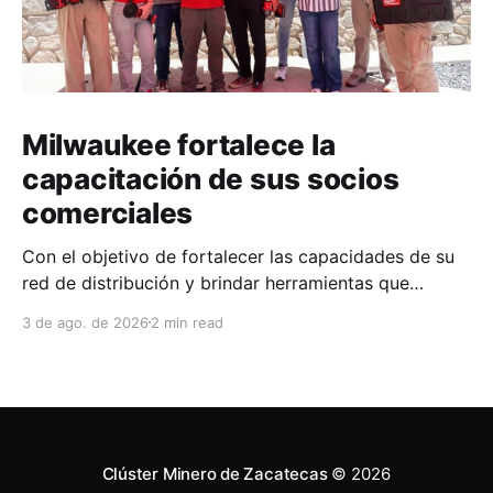
Milwaukee fortalece la
capacitación de sus socios
comerciales
Con el objetivo de fortalecer las capacidades de su
red de distribución y brindar herramientas que
contribuyan a mejorar el desempeño comercial y
3 de ago. de 2026
2 min read
técnico, Milwaukee llevó a cabo una capacitación
interna en las instalaciones del Clúster Minero de
Zacatecas, dirigida a la fuerza de ventas de su
distribuidor FiZac. La
Clúster Minero de Zacatecas
© 2026