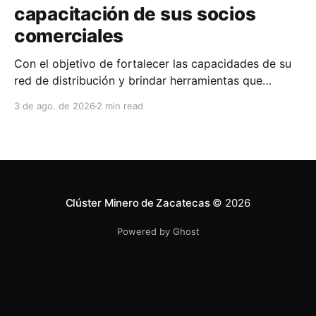
capacitación de sus socios
comerciales
Con el objetivo de fortalecer las capacidades de su
red de distribución y brindar herramientas que
contribuyan a mejorar el desempeño comercial y
3 de ago. de 2026
2 min read
técnico, Milwaukee llevó a cabo una capacitación
interna en las instalaciones del Clúster Minero de
Zacatecas, dirigida a la fuerza de ventas de su
distribuidor FiZac. La
Clúster Minero de Zacatecas
© 2026
Powered by Ghost