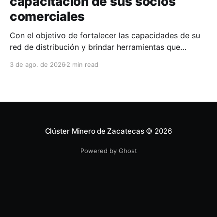
capacitación de sus socios
comerciales
Con el objetivo de fortalecer las capacidades de su
red de distribución y brindar herramientas que
contribuyan a mejorar el desempeño comercial y
3 de ago. de 2026
2 min read
técnico, Milwaukee llevó a cabo una capacitación
interna en las instalaciones del Clúster Minero de
Zacatecas, dirigida a la fuerza de ventas de su
distribuidor FiZac. La
Clúster Minero de Zacatecas
© 2026
Powered by Ghost