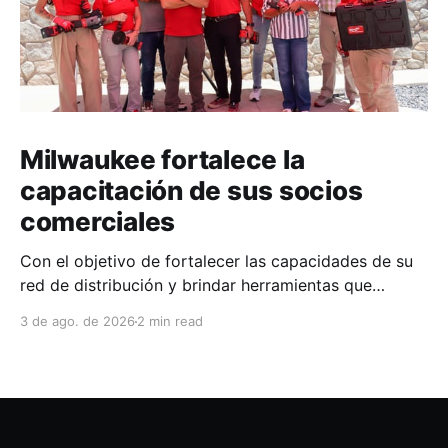
Milwaukee fortalece la
capacitación de sus socios
comerciales
Con el objetivo de fortalecer las capacidades de su
red de distribución y brindar herramientas que
contribuyan a mejorar el desempeño comercial y
3 de ago. de 2026
2 min read
técnico, Milwaukee llevó a cabo una capacitación
interna en las instalaciones del Clúster Minero de
Zacatecas, dirigida a la fuerza de ventas de su
distribuidor FiZac. La