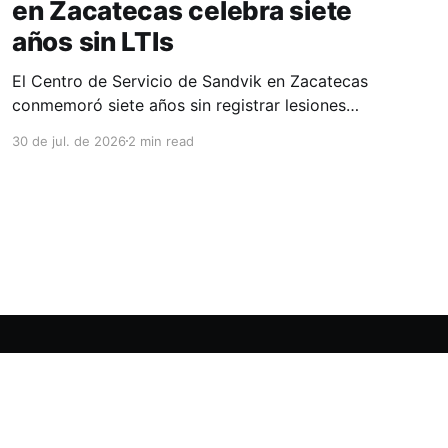
en Zacatecas celebra siete
años sin LTIs
El Centro de Servicio de Sandvik en Zacatecas
conmemoró siete años sin registrar lesiones
con tiempo perdido (LTIs), un logro que refleja
30 de jul. de 2026
2 min read
la consolidación de una cultura de seguridad
construida de manera constante y que
contribuye al fortalecimiento del ecosistema
minero del estado. La minería en Zacatecas se
ha consolidado
Powered by Ghost