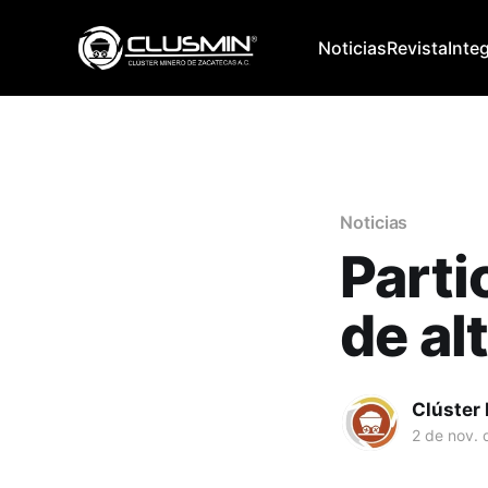
Noticias
Revista
Inte
Noticias
Parti
de al
Clúster
2 de nov. 