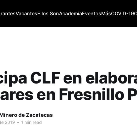
grantes
Vacantes
Ellos Son
Academia
Eventos
Más
COVID-19
cipa CLF en elabor
tares en Fresnillo 
 Minero de Zacatecas
de 2019
•
1 min read