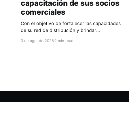
capacitación de sus socios
comerciales
Con el objetivo de fortalecer las capacidades
de su red de distribución y brindar
herramientas que contribuyan a mejorar el
3 de ago. de 2026
2 min read
desempeño comercial y técnico, Milwaukee
llevó a cabo una capacitación interna en las
instalaciones del Clúster Minero de Zacatecas,
dirigida a la fuerza de ventas de su distribuidor
FiZac. La
Clúster Minero de Zacatecas
© 2026