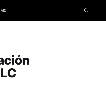
CMC
ación
PLC