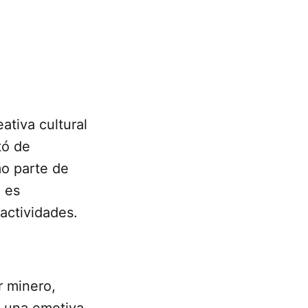
ativa cultural
tó de
mo parte de
e es
actividades.
r minero,
e una emotiva