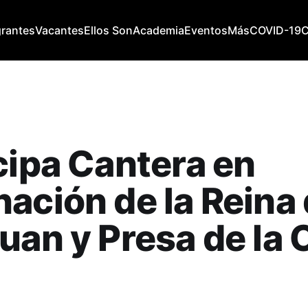
grantes
Vacantes
Ellos Son
Academia
Eventos
Más
COVID-19
cipa Cantera en
ación de la Reina
uan y Presa de la O