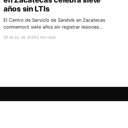
años sin LTIs
El Centro de Servicio de Sandvik en Zacatecas
conmemoró siete años sin registrar lesiones
con tiempo perdido (LTIs), un logro que refleja
30 de jul. de 2026
2 min read
la consolidación de una cultura de seguridad
construida de manera constante y que
contribuye al fortalecimiento del ecosistema
minero del estado. La minería en Zacatecas se
ha consolidado
Powered by Ghost