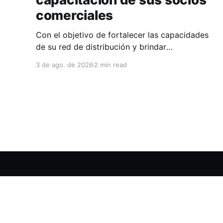
comerciales
Con el objetivo de fortalecer las capacidades
de su red de distribución y brindar
herramientas que contribuyan a mejorar el
3 de ago. de 2026
2 min read
desempeño comercial y técnico, Milwaukee
llevó a cabo una capacitación interna en las
instalaciones del Clúster Minero de Zacatecas,
dirigida a la fuerza de ventas de su distribuidor
FiZac. La
Clúster Minero de Zacatecas
© 2026