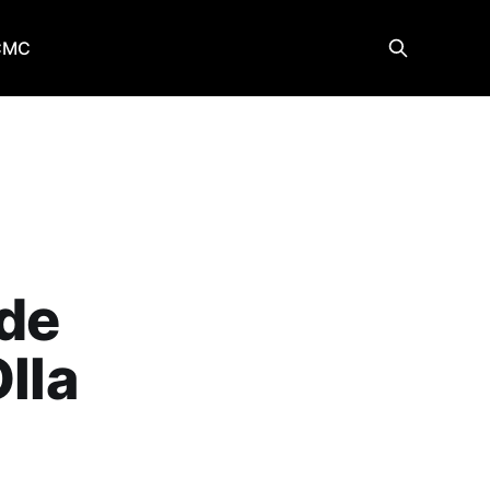
CMC
 de
lla