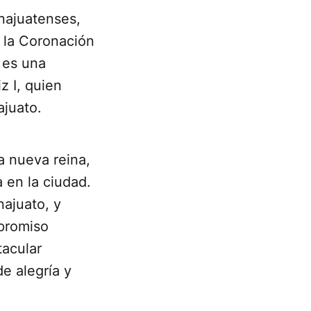
najuatenses,
n la Coronación
 es una
z I, quien
ajuato.
 nueva reina,
 en la ciudad.
najuato, y
promiso
acular
e alegría y