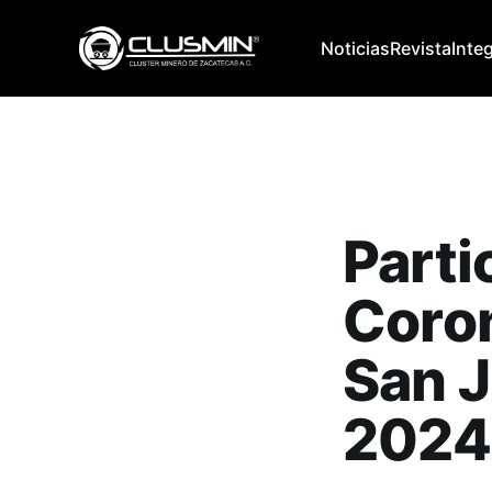
Noticias
Revista
Inte
Parti
Coron
San J
2024