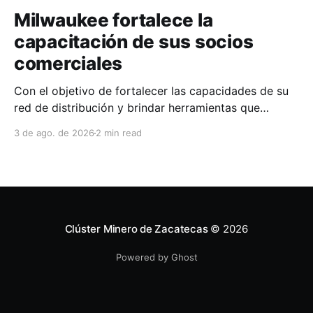
Milwaukee fortalece la
capacitación de sus socios
comerciales
Con el objetivo de fortalecer las capacidades de su
red de distribución y brindar herramientas que
contribuyan a mejorar el desempeño comercial y
3 de ago. de 2026
2 min read
técnico, Milwaukee llevó a cabo una capacitación
interna en las instalaciones del Clúster Minero de
Zacatecas, dirigida a la fuerza de ventas de su
distribuidor FiZac. La
Clúster Minero de Zacatecas
© 2026
Powered by Ghost